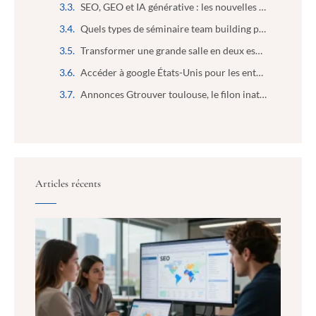
SEO, GEO et IA générative : les nouvelles compétences indispensables des futurs marketeurs
Quels types de séminaire team building peut-on organiser ?
Transformer une grande salle en deux espaces isolés : le guide pratique
Accéder à google États-Unis pour les entreprises : booster l’analyse de marché en toute simplicité
Annonces Gtrouver toulouse, le filon inattendu pour les entrepreneurs malins
Articles récents
SEO,
IA gé
les 
comp
indi
des 