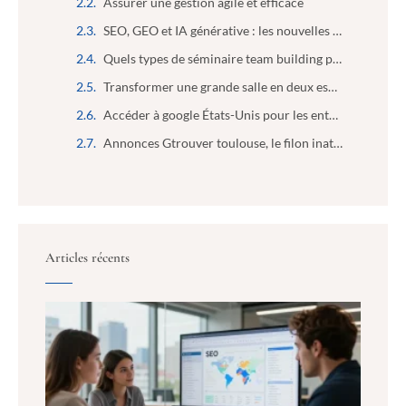
Assurer une gestion agile et efficace
SEO, GEO et IA générative : les nouvelles compétences indispensables des futurs marketeurs
Quels types de séminaire team building peut-on organiser ?
Transformer une grande salle en deux espaces isolés : le guide pratique
Accéder à google États-Unis pour les entreprises : booster l’analyse de marché en toute simplicité
Annonces Gtrouver toulouse, le filon inattendu pour les entrepreneurs malins
Articles récents
SEO,
IA gé
les 
comp
indi